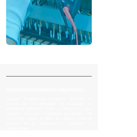
CUSTOM ENGINEERING SOLUTIONS
Custom Engineering Solutions (CEngS) le
provee de una variedad de paquetes de
ingeniería eléctrica, civil y estructural que
incluyen servicios completos de gestión de
proyectos desde la fase de diseño hasta la
gestión de la construcción, auditorías e
inspecciones.